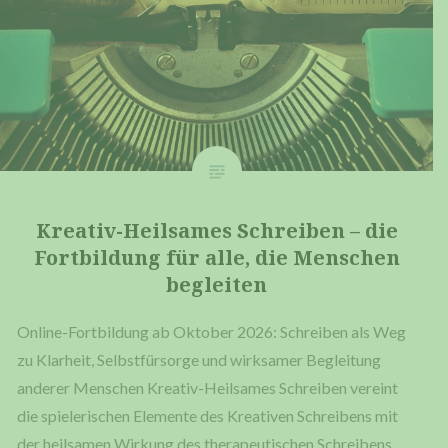
Krea­tiv-Heil­sa­mes Schrei­ben – die
Fort­bil­dung für alle, die Men­schen
begleiten
Online-For­t­­bil­­dung ab Okto­ber 2026: Schrei­ben als Weg
zu Klar­heit, Selbst­für­sor­ge und wirk­sa­mer Beglei­tung
ande­rer Men­schen Kre­a­­tiv-Heil­­sa­­mes Schrei­ben ver­eint
die spie­le­ri­schen Ele­men­te des Krea­ti­ven Schrei­bens mit
der heil­sa­men Wir­kung des the­ra­peu­ti­schen Schrei­bens.