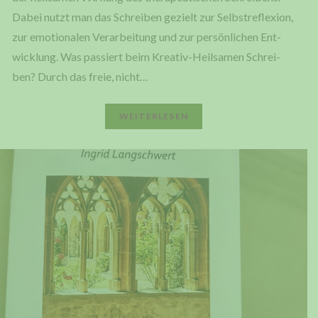
Dabei nutzt man das Schrei­ben gezielt zur Selbst­re­fle­xi­on,
zur emo­tio­na­len Ver­ar­bei­tung und zur per­sön­li­chen Ent­
wick­lung. Was pas­siert beim Kre­a­­tiv-Heil­­sa­­men Schrei­
ben? Durch das freie, nicht…
WEI­TER­LE­SEN