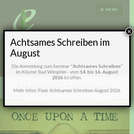
Zum
MENÜ
Inhalt
springen
×
Achtsames Schreiben im
Praxis
für
August
achtsame
Persönlichkeitsentwicklung
Die Anmeldung zum Seminar "
Achtsames Schreiben
"
im Kloster Bad Wimpfen - vom
14. bis 16. August
2026
ist offen.
Schlagwort:
Fortbildung
Mehr Infos:
Flyer Achtsames Schreiben August 2026