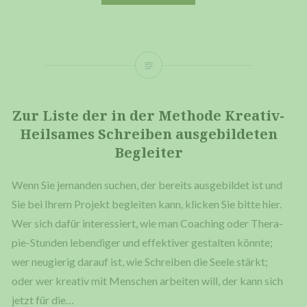
Zur Lis­te der in der Metho­de Krea­tiv-
Heil­sa­mes Schrei­ben aus­ge­bil­de­ten
Begleiter
Wenn Sie jeman­den suchen, der bereits aus­ge­bil­det ist und
Sie bei Ihrem Pro­jekt beglei­ten kann, kli­cken Sie bit­te hier.
Wer sich dafür inter­es­siert, wie man Coa­ching oder The­ra­
pie-Stun­­den leben­di­ger und effek­ti­ver gestal­ten könn­te;
wer neu­gie­rig dar­auf ist, wie Schrei­ben die See­le stärkt;
oder wer krea­tiv mit Men­schen arbei­ten will, der kann sich
jetzt für die…