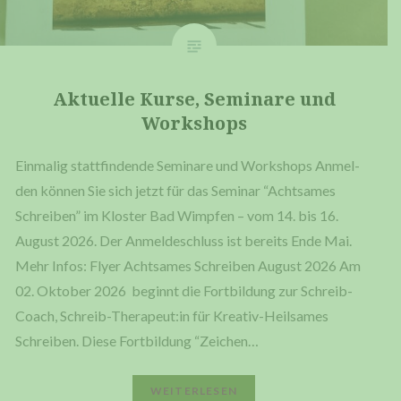
Aktu­el­le Kur­se, Semi­na­re und
Workshops
Ein­ma­lig statt­fin­den­de Semi­na­re und Work­shops Anmel­
den kön­nen Sie sich jetzt für das Semi­nar “Acht­sa­mes
Schrei­ben” im Klos­ter Bad Wimp­fen – vom 14. bis 16.
August 2026. Der Anmel­de­schluss ist bereits Ende Mai.
Mehr Infos: Fly­er Acht­sa­mes Schrei­ben August 2026 Am
02. Okto­ber 2026 beginnt die Fort­bil­dung zur Schreib-
Coach, Schreib-Therapeut:in für Kre­a­­tiv-Heil­­sa­­mes
Schrei­ben. Die­se Fort­bil­dung “Zei­chen…
WEI­TER­LE­SEN