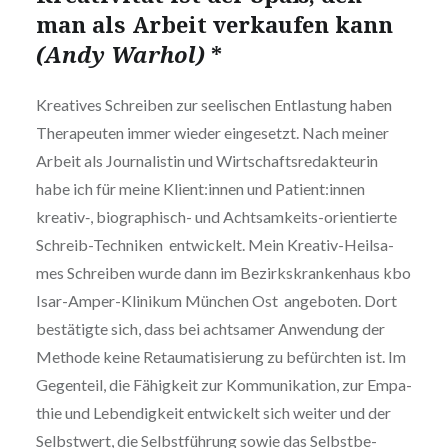
man als Arbeit ver­kau­fen kann
(Andy War­hol)
*
Krea­ti­ves Schrei­ben zur see­li­schen Ent­las­tung haben
The­ra­peu­ten immer wie­der ein­ge­setzt. Nach mei­ner
Arbeit als Jour­na­lis­tin und Wirt­schafts­re­dak­teu­rin
habe ich für mei­ne Klient:innen und Patient:innen
kreativ‑, bio­gra­phisch- und Acht­sam­keits-ori­en­tier­te
Schreib-Tech­ni­ken ent­wi­ckelt. Mein Krea­tiv-Heil­sa­
mes Schrei­ben wur­de dann im Bezirks­kran­ken­haus kbo
Isar-Amper-Kli­ni­kum Mün­chen Ost ange­bo­ten. Dort
bestä­tig­te sich, dass bei acht­sa­mer Anwen­dung der
Metho­de kei­ne Retau­ma­ti­sie­rung zu befürch­ten ist. Im
Gegen­teil, die Fähig­keit zur Kom­mu­ni­ka­ti­on, zur Empa­
thie und Leben­dig­keit ent­wi­ckelt sich wei­ter und der
Selbst­wert, die Selbst­füh­rung sowie das Selbst­be­