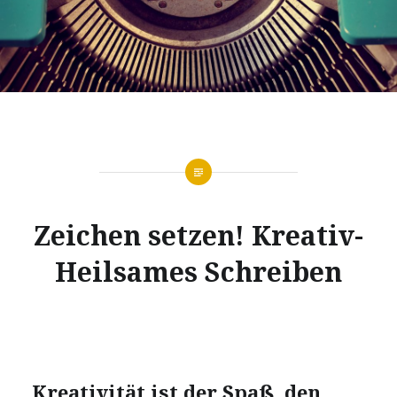
Zei­chen set­zen! Krea­tiv-
Heil­sa­mes Schreiben
Krea­ti­vi­tät ist der Spaß, den