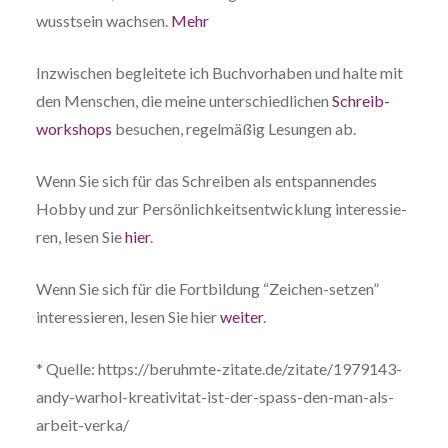
wusst­sein wach­sen.
Mehr
Inzwi­schen beglei­te­te ich Buch­vor­ha­ben und hal­te mit
den Men­schen, die mei­ne unter­schied­li­chen
Schreib­
work­shops
besu­chen, regel­mä­ßig Lesun­gen ab.
Wenn Sie sich für das Schrei­ben als ent­span­nen­des
Hob­by und zur Per­sön­lich­keits­ent­wick­lung inter­es­sie­
ren, lesen Sie
hier
.
Wenn Sie sich für die Fort­bil­dung “Zei­chen-set­zen”
inter­es­sie­ren, lesen Sie hier
wei­ter
.
* Quel­le: https://beruhmte-zitate.de/zitate/1979143-
andy-warhol-kreativitat-ist-der-spass-den-man-als-
arbeit-verka/