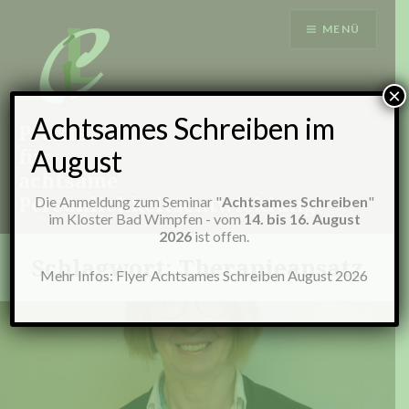
Zum
MENÜ
Inhalt
springen
×
Achtsames Schreiben im
Praxis
für
August
achtsame
Persönlichkeitsentwicklung
Die Anmeldung zum Seminar "
Achtsames Schreiben
"
im Kloster Bad Wimpfen - vom
14. bis 16. August
2026
ist offen.
Schlagwort:
Therapieansatz
Mehr Infos:
Flyer Achtsames Schreiben August 2026