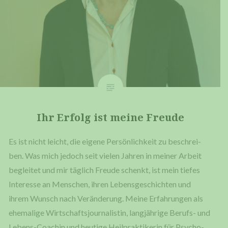
Ihr Erfolg ist mei­ne Freude
Es ist nicht leicht, die eige­ne Per­sön­lich­keit zu beschrei­
ben. Was mich jedoch seit vie­len Jah­ren in mei­ner Arbeit
beglei­tet und mir täg­lich Freu­de schenkt, ist mein tie­fes
Inter­es­se an Men­schen, ihren Lebens­ge­schich­ten und
ihrem Wunsch nach Ver­än­de­rung. Mei­ne Erfah­run­gen als
ehe­ma­li­ge Wirt­schafts­jour­na­lis­tin, lang­jäh­ri­ge Berufs- und
Lebens-Coa­chin und heu­ti­ge Heil­prak­ti­ke­rin für Psy­cho­