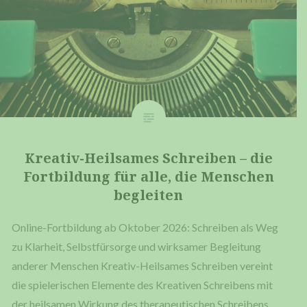
Krea­tiv-Heil­sa­mes Schrei­ben – die
Fort­bil­dung für alle, die Men­schen
begleiten
Online-For­t­­bil­­dung ab Okto­ber 2026: Schrei­ben als Weg
zu Klar­heit, Selbst­für­sor­ge und wirk­sa­mer Beglei­tung
ande­rer Men­schen Kre­a­­tiv-Heil­­sa­­mes Schrei­ben ver­eint
die spie­le­ri­schen Ele­men­te des Krea­ti­ven Schrei­bens mit
der heil­sa­men Wir­kung des the­ra­peu­ti­schen Schrei­bens.