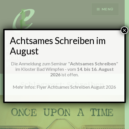
Zum
MENÜ
Inhalt
springen
×
Achtsames Schreiben im
Praxis
für
August
achtsame
Persönlichkeitsentwicklung
Die Anmeldung zum Seminar "
Achtsames Schreiben
"
im Kloster Bad Wimpfen - vom
14. bis 16. August
2026
ist offen.
Schlagwort:
Schreiben
Mehr Infos:
Flyer Achtsames Schreiben August 2026